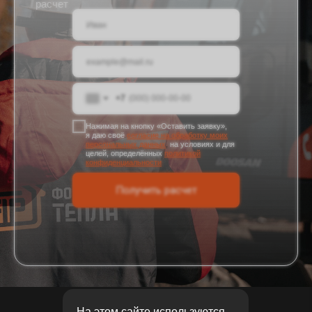
расчет
+7
Нажимая на кнопку «Оставить заявку»,
я даю своё
согласие на обработку моих
персональных данных
,
на условиях и для
целей, определённых
политикой
конфиденциальности
Получить расчет
На этом сайте используются